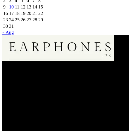
2
3
4
5
6
7
8
9
10
11
12
13
14
15
16
17
18
19
20
21
22
23
24
25
26
27
28
29
30
31
« Aug
EarPhone.pk is an Online Music Listening Accessories Selling
Store.We are only dealin in 100% Authentic Product20000+
Regular Satisfied Customers 🌟🌟🌟🌟🌟.We Bring A Satisfaction
to Our Customer . So Do Shopping Fearless & Enjoy Your
Products.
Dera Ismail Khan
Whatsapp: 03059303892
support@earphones.pk
24hrs EveryDay