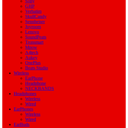
Sony
GHP
Verbatim
SkullCandy
Sennheiser
Joyroom
Lenovo
SoundPeats
Tronsmart
Mpow
A4tech
Aukey
OnePlus
Beats Studio
Wireless
EarPhone
Headphone
NECKBANDS
Headphones
Wireless
Wired
EarPhones
Wireless
Wired
EarBuds