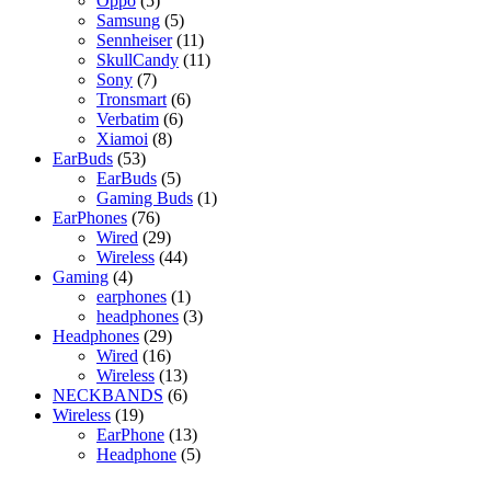
Oppo
5
products
5
Samsung
5
products
11
Sennheiser
11
products
11
SkullCandy
11
7
products
Sony
7
products
6
Tronsmart
6
6
products
Verbatim
6
8
products
Xiamoi
8
53
products
EarBuds
53
products
5
EarBuds
5
products
1
Gaming Buds
1
76
product
EarPhones
76
products
29
Wired
29
products
44
Wireless
44
4
products
Gaming
4
products
1
earphones
1
product
3
headphones
3
29
products
Headphones
29
16
products
Wired
16
products
13
Wireless
13
products
6
NECKBANDS
6
19
products
Wireless
19
products
13
EarPhone
13
products
5
Headphone
5
products