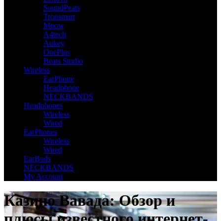
SoundPeats
Tronsmart
Mpow
A4tech
Aukey
OnePlus
Beats Studio
Wireless
EarPhone
Headphone
NECKBANDS
Headphones
Wireless
Wired
EarPhones
Wireless
Wired
EarBuds
NECKBANDS
My Account
Казино Вавада: Обзор и
плюсы известного интернет-