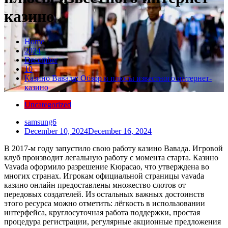
казино
Home
2024
December
10
Казино Вавада: Обзор и плюсы известного интернет-
казино
Uncategorized
samsung6
December 10, 2024
December 16, 2024
В 2017-м году запустило свою работу казино Вавада. Игровой
клуб производит легальную работу с момента старта. Казино
Vavada оформило разрешение Кюрасао, что утверждена во
многих странах. Игрокам официальной страницы vavada
казино онлайн предоставлены множество слотов от
передовых создателей. Из остальных важных достоинств
этого ресурса можно отметить: лёгкость в использовании
интерфейса, круглосуточная работа поддержки, простая
процедура регистрации, регулярные акционные предложения