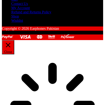
Contact Us
My Account
Refund and Returns Policy
Shop
Wishlist
Copyright © 2026 Earphones Pakistan
Close