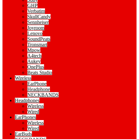
GHP
Verbatim
SkullCandy
Sennheiser
Joyroom
Lenovo
SoundPeats
Tronsmart
Mpow
A4tech
Aukey
OnePlus
Beats Studio
Wireless
EarPhone
Headphone
NECKBANDS
Headphones
Wireless
Wired
EarPhones
Wireless
Wired
EarBuds