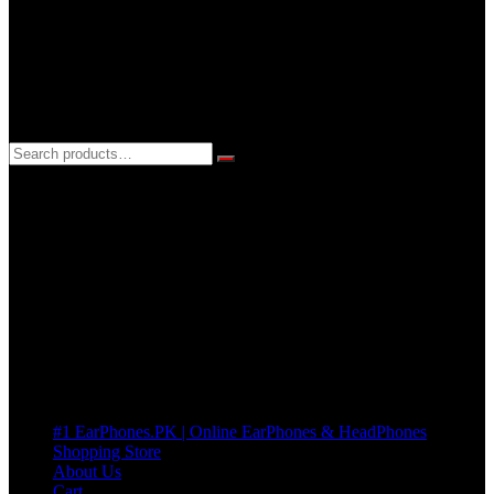
3 DAYS REPLACEMENT WARRANTY
If there’s a fault in your product we replace it without asking too
many Questions. no Change of mind is acceptable
Cart
No products in the cart.
Pages
#1 EarPhones.PK | Online EarPhones & HeadPhones
Shopping Store
About Us
Cart