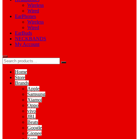
Wireless
Wired
EarPhones
Wireless
Wired
EarBuds
NECKBANDS
My Account
Home
Store
Brands
Apple
Samsung
Xiamoi
Oppo
vivo
JBL
Beats
Google
Gionee
Sony