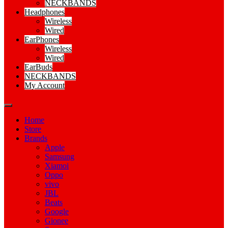
NECKBANDS
Headphones
Wireless
Wired
EarPhones
Wireless
Wired
EarBuds
NECKBANDS
My Account
Home
Store
Brands
Apple
Samsung
Xiamoi
Oppo
vivo
JBL
Beats
Google
Gionee