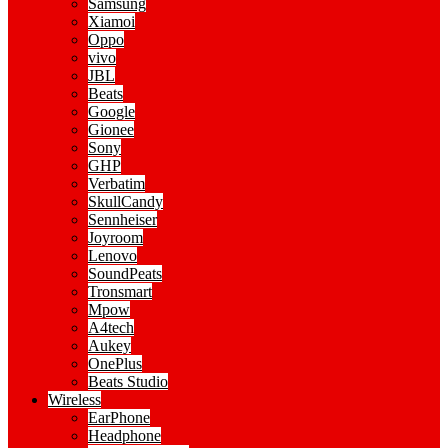
Samsung
Xiamoi
Oppo
vivo
JBL
Beats
Google
Gionee
Sony
GHP
Verbatim
SkullCandy
Sennheiser
Joyroom
Lenovo
SoundPeats
Tronsmart
Mpow
A4tech
Aukey
OnePlus
Beats Studio
Wireless
EarPhone
Headphone