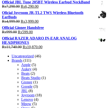
Official JBL Tune 205BT Wireless Earbud NeckBand
was:
is:
Original
Current
₨
7,290.00
₨
6,290.00
₨49,290.00.
₨48,290.00.
price
price
Oficial Joyroom JR-TL2 TWS Wireless Bluetooth
was:
is:
EarBuds
₨7,290.00.
₨6,290.00.
Original
Current
₨
4,999.00
₨
3,999.00
price
price
Official Gionee Handsfree
was:
is:
Original
Current
₨
999.00
₨
599.00
₨4,999.00.
₨3,999.00.
price
price
Official RAZER ADARO IN-EAR ANALOG
was:
is:
HEADPHONES
₨999.00.
₨599.00.
Original
Current
₨
11,740.00
₨
10,870.00
price
price
was:
is:
46
Uncategorized
46
₨11,740.00.
₨10,870.00.
111
products
Brands
111
products
5
Apple
5
products
4
Aukey
4
2
products
Beats
2
products
1
Beats Studio
1
1
product
Gionee
1
product
3
Google
3
8
products
JBL
8
products
18
Joyroom
18
4
products
Lenovo
4
5
products
Mpow
5
5
products