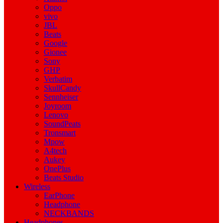
Oppo
vivo
JBL
Beats
Google
Gionee
Sony
GHP
Verbatim
SkullCandy
Sennheiser
Joyroom
Lenovo
SoundPeats
Tronsmart
Mpow
A4tech
Aukey
OnePlus
Beats Studio
Wireless
EarPhone
Headphone
NECKBANDS
Headphones