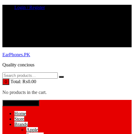
Skip
Login / Register
to
content
EarPhones.PK
Quality concious
Total:
₨
0.00
0
No products in the cart.
SPECIAL MENUE
Home
Store
Brands
Apple