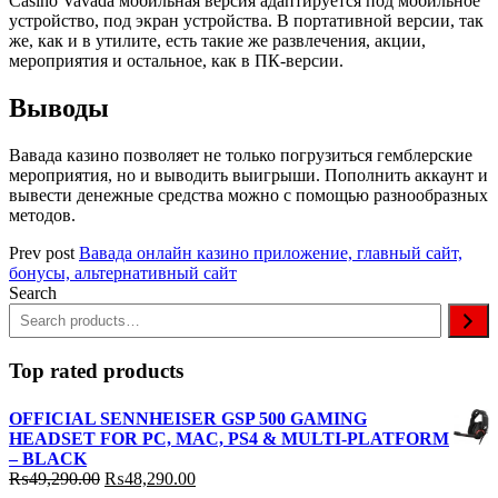
Casino Vavada мобильная версия адаптируется под мобильное
устройство, под экран устройства. В портативной версии, так
же, как и в утилите, есть такие же развлечения, акции,
мероприятия и остальное, как в ПК-версии.
Выводы
Вавада казино позволяет не только погрузиться гемблерские
мероприятия, но и выводить выигрыши. Пополнить аккаунт и
вывести денежные средства можно с помощью разнообразных
методов.
Prev post
Вавада онлайн казино приложение, главный сайт,
бонусы, альтернативный сайт
Search
Top rated products
OFFICIAL SENNHEISER GSP 500 GAMING
HEADSET FOR PC, MAC, PS4 & MULTI-PLATFORM
– BLACK
Original
Current
₨
49,290.00
₨
48,290.00
price
price