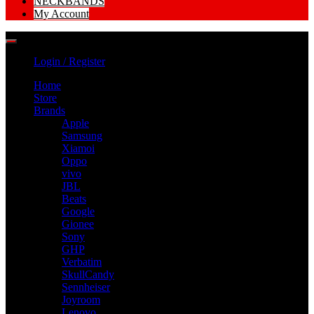
NECKBANDS
My Account
Login / Register
Home
Store
Brands
Apple
Samsung
Xiamoi
Oppo
vivo
JBL
Beats
Google
Gionee
Sony
GHP
Verbatim
SkullCandy
Sennheiser
Joyroom
Lenovo