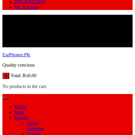
NECKBANDS
My Account
EarPhones.PK
Quality concious
Total:
₨
0.00
0
No products in the cart.
Home
Store
Brands
Apple
Samsung
Xiamoi